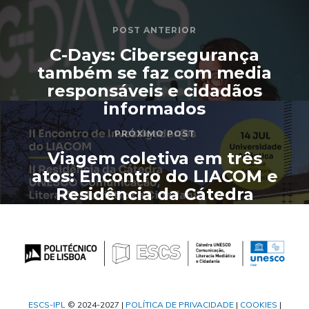
POST ANTERIOR
C-Days: Cibersegurança
também se faz com media
responsáveis e cidadãos
informados
PRÓXIMO POST
Viagem coletiva em três
atos: Encontro do LIACOM e
Residência da Cátedra
UNESCO da ESCS
ESCS-IPL
© 2024-2027 |
POLÍTICA DE PRIVACIDADE
|
COOKIES
|