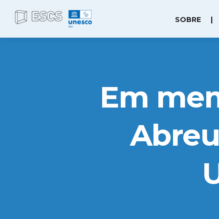
SOBRE
|
Em memó
Abreu,